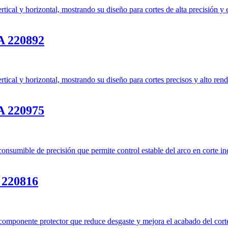
 220892
 220975
220816