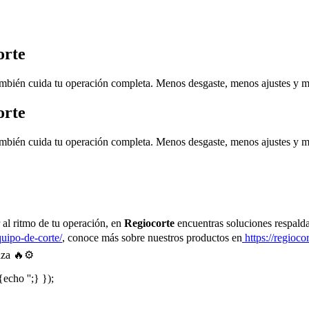
orte
ambién cuida tu operación completa. Menos desgaste, menos ajustes y 
orte
ambién cuida tu operación completa. Menos desgaste, menos ajustes y 
r al ritmo de tu operación, en
Regiocorte
encuentras soluciones respalda
quipo-de-corte/
, conoce más sobre nuestros productos en
https://regioco
anza 🔥⚙️
{echo '
';} });