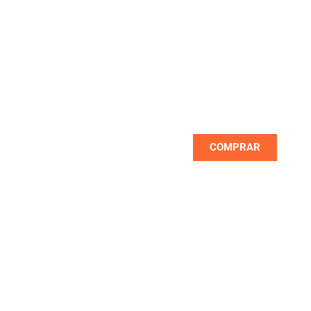
NOVEDADES
Las mejores marcas las encuentras
primero con nosotros
COMPRAR
NUEVO
OUTLET DE PROMOCIONES
Descuentos de hasta un 70% en