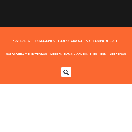
NOVEDADES
PROMOCIONES
EQUIPO PARA SOLDAR
EQUIPO DE CORTE
SOLDADURA Y ELECTRODOS
HERRAMIENTAS Y CONSUMIBLES
EPP
ABRASIVOS