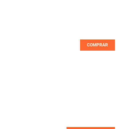
NOVEDADES
Las mejores marcas las encuentras
primero con nosotros
COMPRAR
NUEVO
OUTLET DE PROMOCIONES
Descuentos de hasta un 70% en
seleccionados