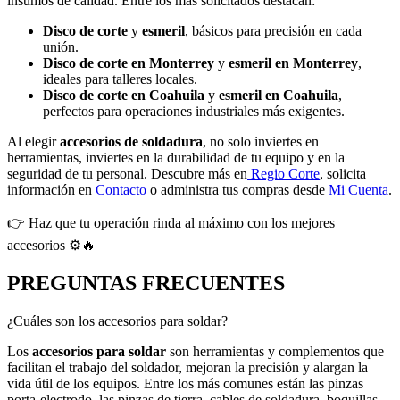
insumos de calidad. Entre los más solicitados destacan:
Disco de corte
y
esmeril
, básicos para precisión en cada
unión.
Disco de corte en Monterrey
y
esmeril en Monterrey
,
ideales para talleres locales.
Disco de corte en Coahuila
y
esmeril en Coahuila
,
perfectos para operaciones industriales más exigentes.
Al elegir
accesorios de soldadura
, no solo inviertes en
herramientas, inviertes en la durabilidad de tu equipo y en la
seguridad de tu personal. Descubre más en
Regio Corte
, solicita
información en
Contacto
o administra tus compras desde
Mi Cuenta
.
👉 Haz que tu operación rinda al máximo con los mejores
accesorios ⚙️🔥
PREGUNTAS FRECUENTES
¿Cuáles son los accesorios para soldar?
Los
accesorios para soldar
son herramientas y complementos que
facilitan el trabajo del soldador, mejoran la precisión y alargan la
vida útil de los equipos. Entre los más comunes están las pinzas
porta-electrodo, las pinzas de tierra, cables de soldadura, boquillas,