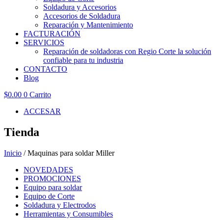
Soldadura y Accesorios
Accesorios de Soldadura
Reparación y Mantenimiento
FACTURACIÓN
SERVICIOS
Reparación de soldadoras con Regio Corte la solución
confiable para tu industria
CONTACTO
Blog
$
0.00
0
Carrito
ACCESAR
Tienda
Inicio
/ Maquinas para soldar Miller
NOVEDADES
PROMOCIONES
Equipo para soldar
Equipo de Corte
Soldadura y Electrodos
Herramientas y Consumibles