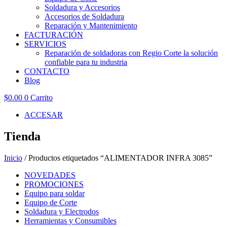
Soldadura y Accesorios
Accesorios de Soldadura
Reparación y Mantenimiento
FACTURACIÓN
SERVICIOS
Reparación de soldadoras con Regio Corte la solución
confiable para tu industria
CONTACTO
Blog
$
0.00
0
Carrito
ACCESAR
Tienda
Inicio
/ Productos etiquetados “ALIMENTADOR INFRA 3085”
NOVEDADES
PROMOCIONES
Equipo para soldar
Equipo de Corte
Soldadura y Electrodos
Herramientas y Consumibles