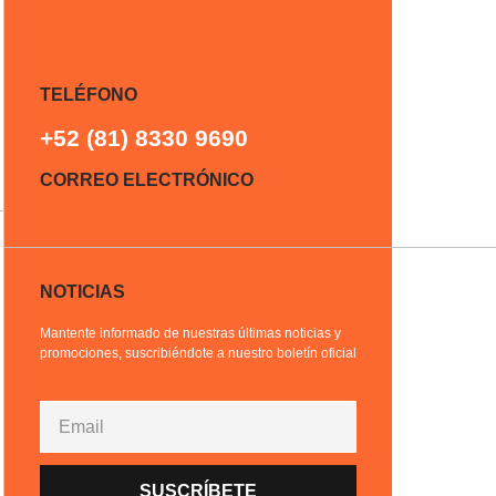
TELÉFONO
+52 (81) 8330 9690
CORREO ELECTRÓNICO
NOTICIAS
Mantente informado de nuestras últimas noticias y
promociones, suscribiéndote a nuestro boletín oficial
SUSCRÍBETE