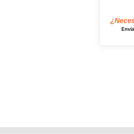
¿Neces
Enví