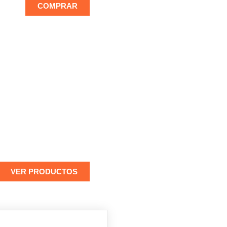
COMPRAR
OUTLET DE
OMOCIONES
tos de hasta un 70% en
seleccionados
VER PRODUCTOS