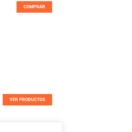
COMPRAR
OUTLET DE
PROMOCIONES
ntos de hasta un 70%
en seleccionados
VER PRODUCTOS