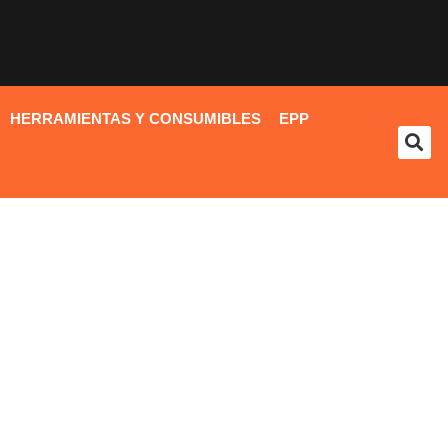
HERRAMIENTAS Y CONSUMIBLES
EPP
NOVEDADES
s mejores marcas las
cuentras primero con
nosotros