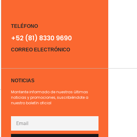
TELÉFONO
+52 (81) 8330 9690
CORREO ELECTRÓNICO
NOTICIAS
Mantente informado de nuestras últimas
noticias y promociones, suscribiéndote a
nuestro boletín oficial