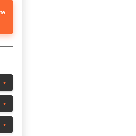
te
▼
▼
▼