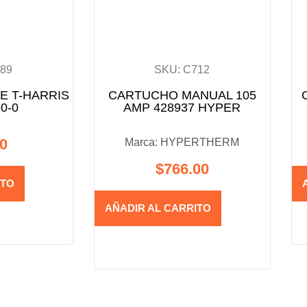
089
SKU: C712
E T-HARRIS
CARTUCHO MANUAL 105
0-0
AMP 428937 HYPER
00
Marca:
HYPERTHERM
$
766.00
ITO
AÑADIR AL CARRITO