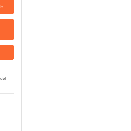
le
a
 del