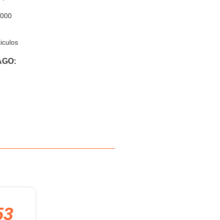
,000
iculos
AGO:
53