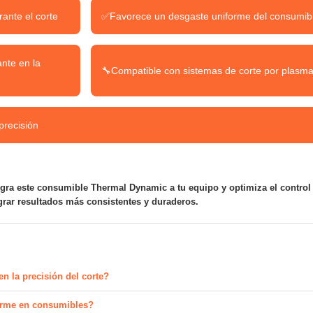
rante el corte
✅
Favorece un desgaste uniforme del consumib
nte en la
🔧
Compatible con sistemas de corte por plasm
precisión
ntegra este consumible Thermal Dynamic a tu equipo y optimiza el control
grar resultados más consistentes y duraderos.
en la precisión del corte?
forme en consumibles?