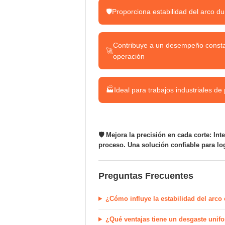
🛡️
Proporciona estabilidad del arco du
Contribuye a un desempeño consta
🚀
operación
🏭
Ideal para trabajos industriales de 
🛡️ Mejora la precisión en cada corte: I
proceso. Una solución confiable para lo
Preguntas Frecuentes
¿Cómo influye la estabilidad del arco 
¿Qué ventajas tiene un desgaste uni