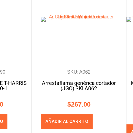
090
SKU: A062
E T-HARRIS
Arrestaflama genérica cortador
0-1
(JGO) SKI A062
00
$
267.00
TO
AÑADIR AL CARRITO