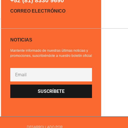
+52 (81) 8330 9690
CORREO ELECTRÓNICO
NOTICIAS
Mantente informado de nuestras últimas noticias y
promociones, suscribiéndote a nuestro boletín oficial
SUSCRÍBETE
DESARROLLADO POR: