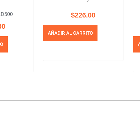
$
226.00
D500
00
AÑADIR AL CARRITO
TO