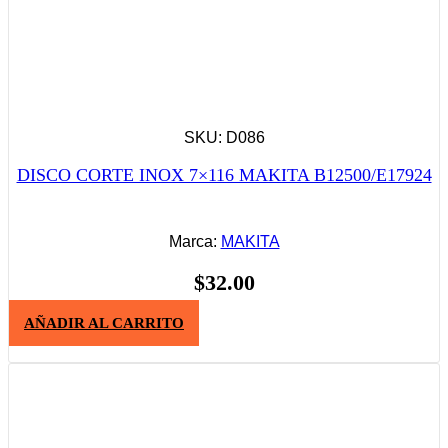
SKU: D086
DISCO CORTE INOX 7×116 MAKITA B12500/E17924
Marca:
MAKITA
$
32.00
AÑADIR AL CARRITO