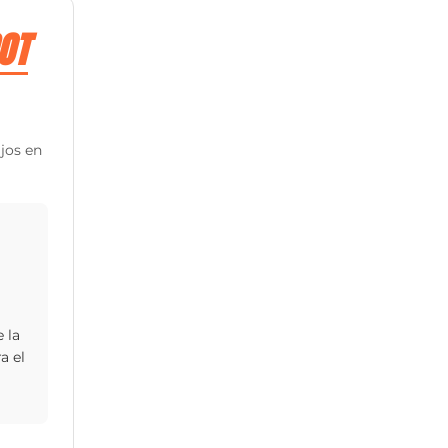
OT
jos en
 la
a el