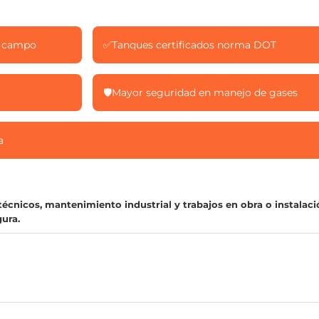
en campo
✅
Tanques certificados norma DOT
🛡️
Mayor seguridad en manejo de gases
a
técnicos, mantenimiento industrial y trabajos en obra o instalac
gura.