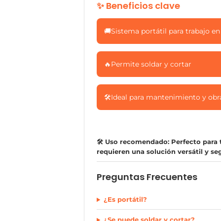
✨ Beneficios clave
🚚
Sistema portátil para trabajo 
🔥
Permite soldar y cortar
🛠️
Ideal para mantenimiento y obr
🛠️ Uso recomendado: Perfecto para 
requieren una solución versátil y se
Preguntas Frecuentes
¿Es portátil?
¿Se puede soldar y cortar?