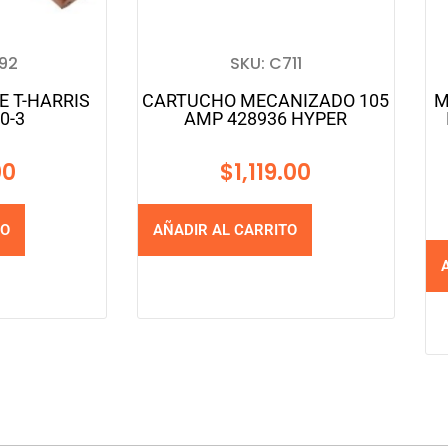
092
SKU: C711
E T-HARRIS
CARTUCHO MECANIZADO 105
M
0-3
AMP 428936 HYPER
00
$
1,119.00
TO
AÑADIR AL CARRITO