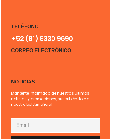
TELÉFONO
+52 (81) 8330 9690
CORREO ELECTRÓNICO
NOTICIAS
Mantente informado de nuestras últimas
noticias y promociones, suscribiéndote a
nuestro boletín oficial