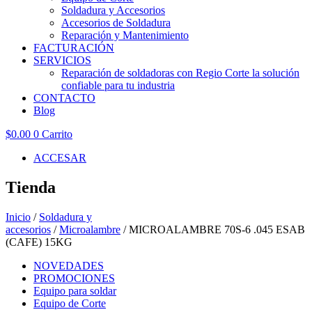
Soldadura y Accesorios
Accesorios de Soldadura
Reparación y Mantenimiento
FACTURACIÓN
SERVICIOS
Reparación de soldadoras con Regio Corte la solución
confiable para tu industria
CONTACTO
Blog
$
0.00
0
Carrito
ACCESAR
Tienda
Inicio
/
Soldadura y
accesorios
/
Microalambre
/ MICROALAMBRE 70S-6 .045 ESAB
(CAFE) 15KG
NOVEDADES
PROMOCIONES
Equipo para soldar
Equipo de Corte