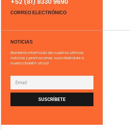
+52 (81) 8330 9690
CORREO ELECTRÓNICO
NOTICIAS
Mantente informado de nuestras últimas
noticias y promociones, suscribiéndote a
nuestro boletín oficial
SUSCRÍBETE