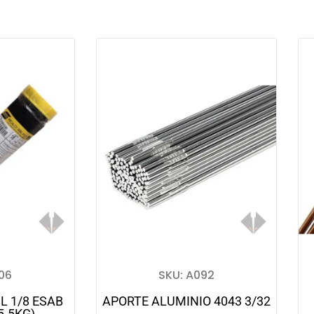
06
SKU: A092
L 1/8 ESAB
APORTE ALUMINIO 4043 3/32
5.5KG)