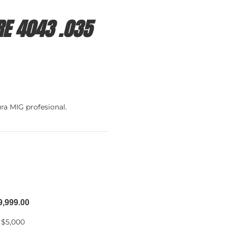
E 4043 .035
ra MIG profesional.
9,999.00
 $5,000