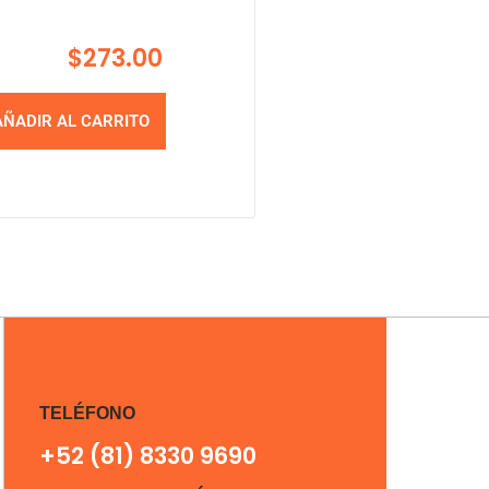
$
273.00
AÑADIR AL CARRITO
TELÉFONO
+52 (81) 8330 9690