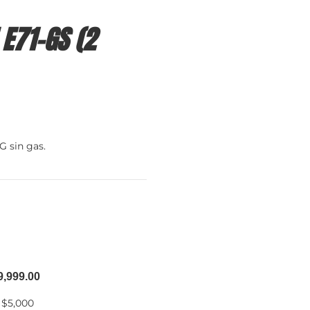
E71-GS (2
G sin gas.
9,999.00
 $5,000