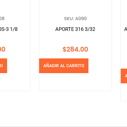
08
SKU: A090
S-3 1/8
APORTE 316 3/32
A
00
$
284.00
TO
AÑADIR AL CARRITO