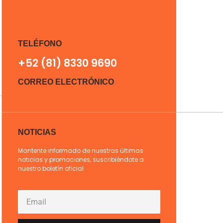
TELÉFONO
+52 (81) 8330 9690
CORREO ELECTRÓNICO
NOTICIAS
Mantente informado de nuestras últimas
noticias y promociones, suscribiéndote a
nuestro boletín oficial