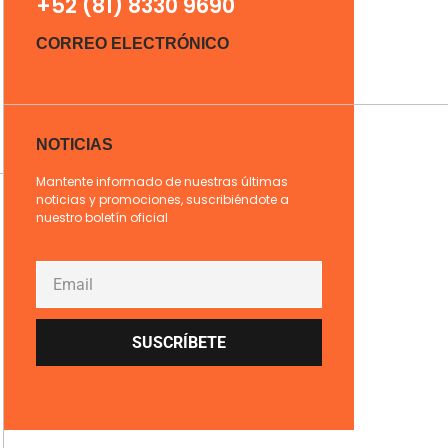
+52 (81) 8330 9690
CORREO ELECTRÓNICO
NOTICIAS
Mantente informado de nuestras últimas
noticias y promociones, suscribiéndote a
nuestro boletín oficial
SUSCRÍBETE