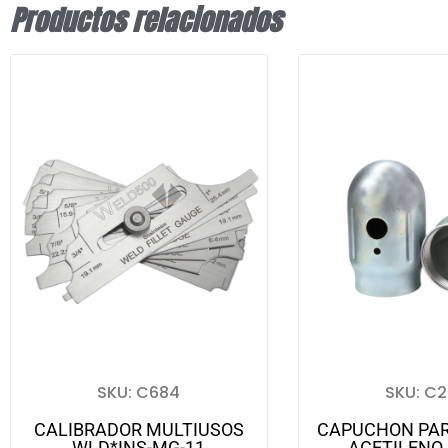
Productos relacionados
SKU: C684
SKU: C
CALIBRADOR MULTIUSOS
CAPUCHON PA
WLD*INS-MG-11
ACETILENO 