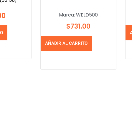
00
Marca:
WELD500
$
731.00
TO
AÑADIR AL CARRITO