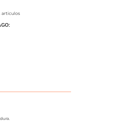
 articulos
AGO:
adura.