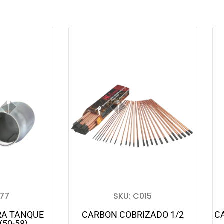
277
SKU: C015
RA TANQUE
CARBON COBRIZADO 1/2
C
(50-58)