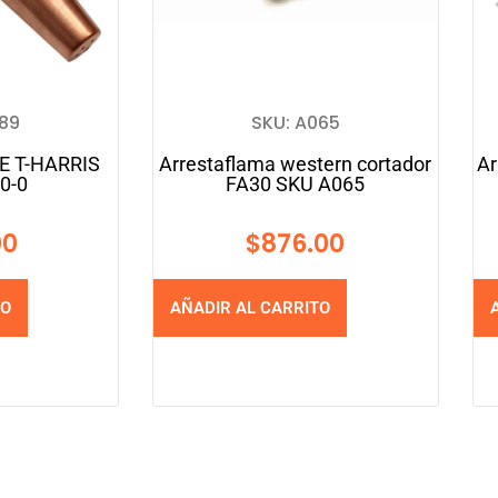
089
SKU: A065
E T-HARRIS
Arrestaflama western cortador
Ar
0-0
FA30 SKU A065
00
$
876.00
TO
AÑADIR AL CARRITO