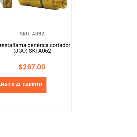
SKU: A062
restaflama genérica cortador
(JGO) SKI A062
$
267.00
AÑADIR AL CARRITO