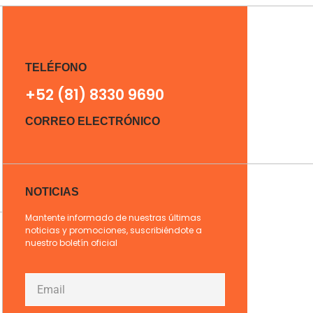
TELÉFONO
+52 (81) 8330 9690
CORREO ELECTRÓNICO
NOTICIAS
Mantente informado de nuestras últimas
noticias y promociones, suscribiéndote a
nuestro boletín oficial