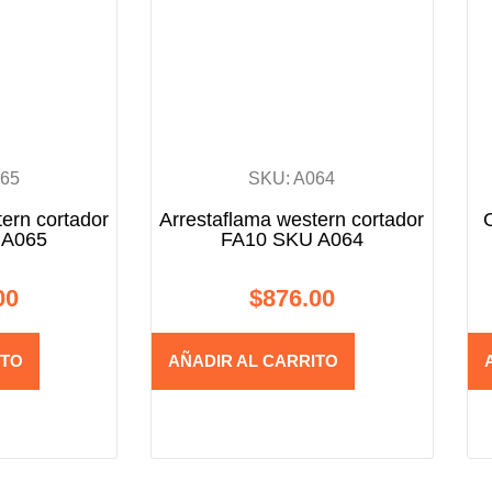
065
SKU: A064
ern cortador
Arrestaflama western cortador
 A065
FA10 SKU A064
00
$
876.00
ITO
AÑADIR AL CARRITO