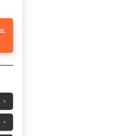
H2.
▼
▼