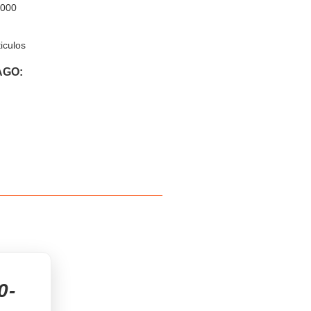
,000
iculos
AGO:
0-