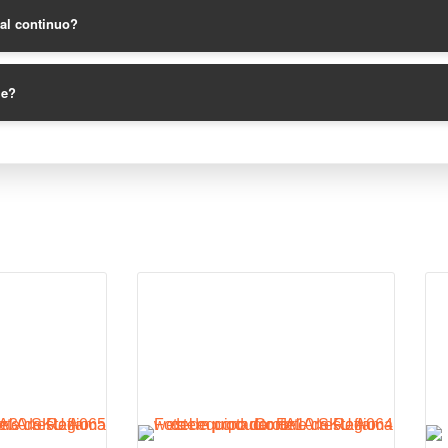
ial continuo?
le?