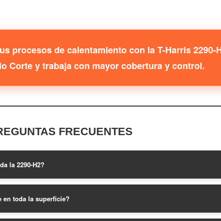
tus procesos de calentamiento con la T-Harris 2290-
o Corte y trabaja con mayor cobertura y control.
REGUNTAS FRECUENTES
da la 2290-H2?
 en toda la superficie?