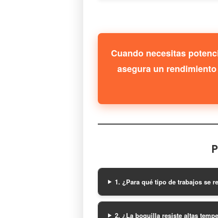
Cuando necesitas potencia
asegura un rendimiento 
P
1. ¿Para qué tipo de trabajos se 
2. ¿La boquilla resiste altas tem