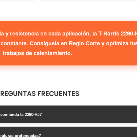
 y resistencia en cada aplicación, la T-Harris 2290-
constante. Consíguela en Regio Corte y optimiza tu
trabajos de calentamiento.
REGUNTAS FRECUENTES
recomienda la 2290-H5?
peraturas prolongadas?