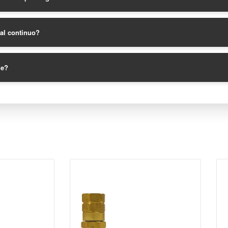
ial continuo?
le?