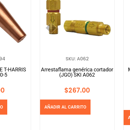
094
SKU: A062
E T-HARRIS
Arrestaflama genérica cortador
0-5
(JGO) SKI A062
00
$
267.00
TO
AÑADIR AL CARRITO