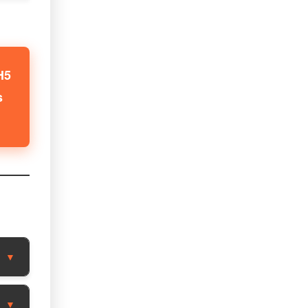
H5
s
▼
▼