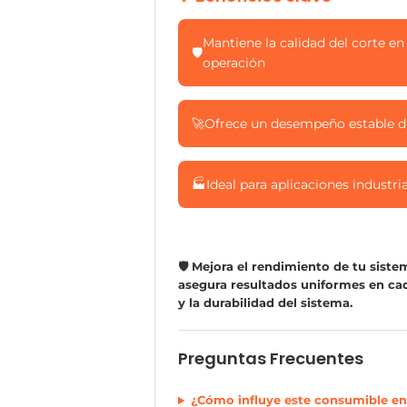
Mantiene la calidad del corte en
🛡️
operación
🚀
Ofrece un desempeño estable du
🏭
Ideal para aplicaciones industri
🛡️ Mejora el rendimiento de tu sis
asegura resultados uniformes en cad
y la durabilidad del sistema.
Preguntas Frecuentes
¿Cómo influye este consumible en 