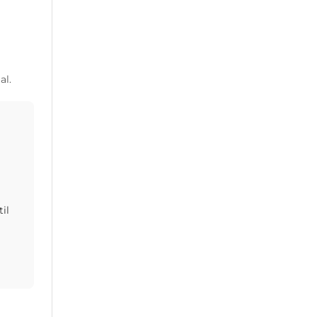
al.
il