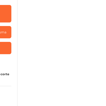
asma
 corte