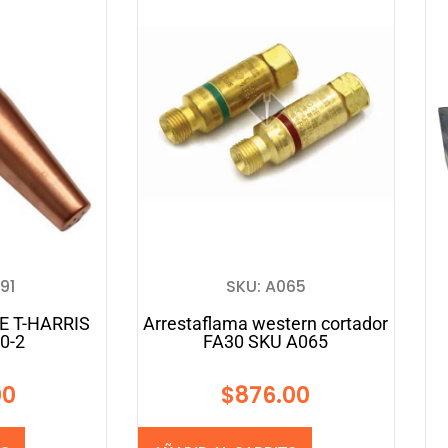
91
SKU: A065
E T-HARRIS
Arrestaflama western cortador
0-2
FA30 SKU A065
00
$
876.00