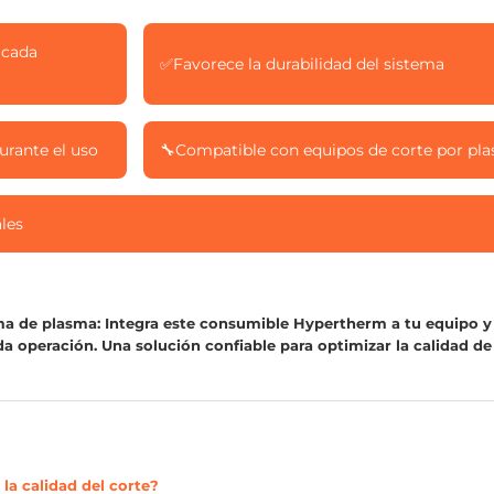
 cada
✅
Favorece la durabilidad del sistema
rante el uso
🔧
Compatible con equipos de corte por pl
ales
tema de plasma: Integra este consumible Hypertherm a tu equipo y
a operación. Una solución confiable para optimizar la calidad de
la calidad del corte?