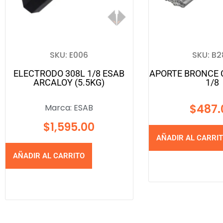
SKU: E006
SKU: B
ELECTRODO 308L 1/8 ESAB
APORTE BRONCE 
ARCALOY (5.5KG)
1/8
$
487.
Marca:
ESAB
$
1,595.00
AÑADIR AL CARRI
AÑADIR AL CARRITO