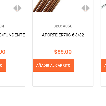
284
SKU: A058
C/FUNDENTE
APORTE ER70S-6 3/32
00
$
99.00
TO
AÑADIR AL CARRITO