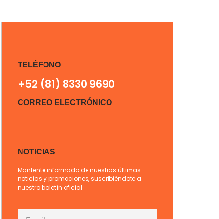
TELÉFONO
+52 (81) 8330 9690
CORREO ELECTRÓNICO
NOTICIAS
Mantente informado de nuestras últimas
noticias y promociones, suscribiéndote a
nuestro boletín oficial