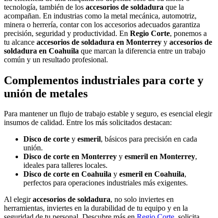
tecnología, también de los
accesorios de soldadura
que la
acompañan. En industrias como la metal mecánica, automotriz,
minera o herrería, contar con los accesorios adecuados garantiza
precisión, seguridad y productividad. En
Regio Corte
, ponemos a
tu alcance
accesorios de soldadura en Monterrey
y
accesorios de
soldadura en Coahuila
que marcan la diferencia entre un trabajo
común y un resultado profesional.
Complementos industriales para corte y
unión de metales
Para mantener un flujo de trabajo estable y seguro, es esencial elegir
insumos de calidad. Entre los más solicitados destacan:
Disco de corte
y
esmeril
, básicos para precisión en cada
unión.
Disco de corte en Monterrey
y
esmeril en Monterrey
,
ideales para talleres locales.
Disco de corte en Coahuila
y
esmeril en Coahuila
,
perfectos para operaciones industriales más exigentes.
Al elegir
accesorios de soldadura
, no solo inviertes en
herramientas, inviertes en la durabilidad de tu equipo y en la
seguridad de tu personal. Descubre más en
Regio Corte
, solicita