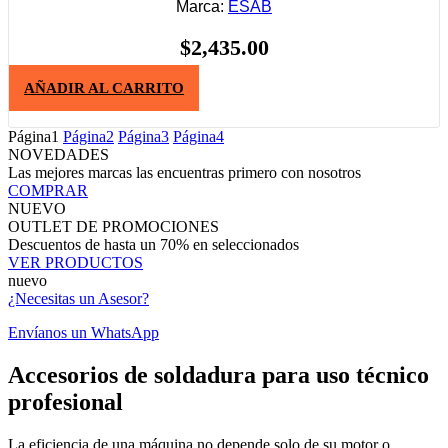
Marca:
ESAB
$
2,435.00
AÑADIR AL CARRITO
Página
1
Página
2
Página
3
Página
4
NOVEDADES
Las mejores marcas las encuentras primero con nosotros
COMPRAR
NUEVO
OUTLET DE PROMOCIONES
Descuentos de hasta un 70% en seleccionados
VER PRODUCTOS
nuevo
¿Necesitas un Asesor?
Envíanos un WhatsApp
Accesorios de soldadura para uso técnico
profesional
La eficiencia de una máquina no depende solo de su motor o