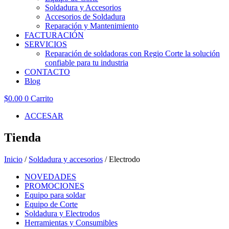
Soldadura y Accesorios
Accesorios de Soldadura
Reparación y Mantenimiento
FACTURACIÓN
SERVICIOS
Reparación de soldadoras con Regio Corte la solución
confiable para tu industria
CONTACTO
Blog
$
0.00
0
Carrito
ACCESAR
Tienda
Inicio
/
Soldadura y accesorios
/ Electrodo
NOVEDADES
PROMOCIONES
Equipo para soldar
Equipo de Corte
Soldadura y Electrodos
Herramientas y Consumibles