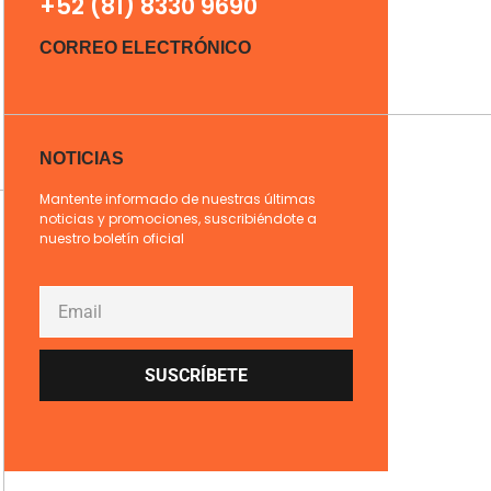
+52 (81) 8330 9690
CORREO ELECTRÓNICO
NOTICIAS
Mantente informado de nuestras últimas
noticias y promociones, suscribiéndote a
nuestro boletín oficial
SUSCRÍBETE