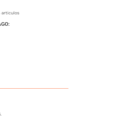
 articulos
AGO:
.