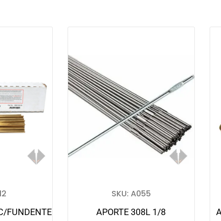
12
SKU: A055
C/FUNDENTE
APORTE 308L 1/8
A