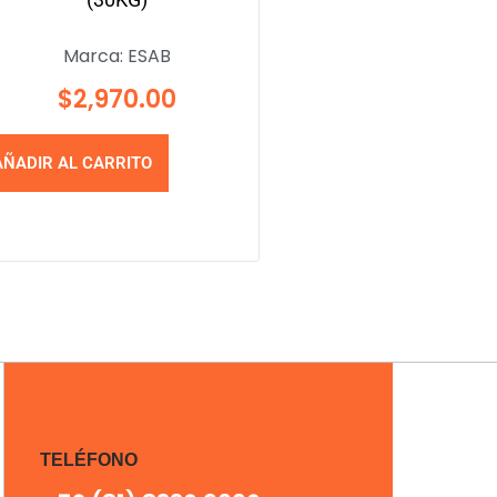
Marca:
ESAB
$
2,970.00
AÑADIR AL CARRITO
TELÉFONO