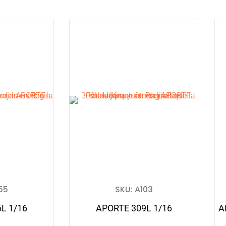
55
SKU: A103
L 1/16
APORTE 309L 1/16
A