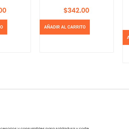
00
$
342.00
TO
AÑADIR AL CARRITO
ccesorios y consumibles para soldadura y corte.