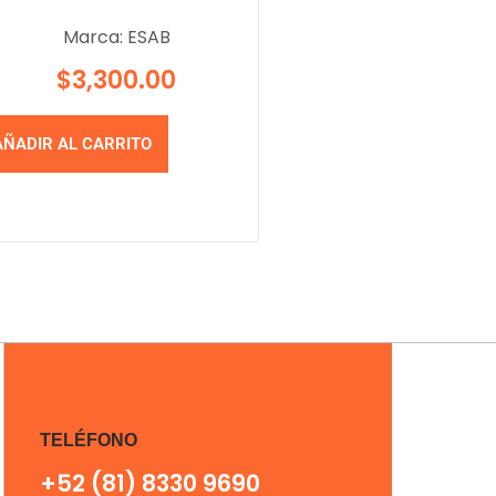
Marca:
ESAB
$
3,300.00
AÑADIR AL CARRITO
TELÉFONO
+52 (81) 8330 9690