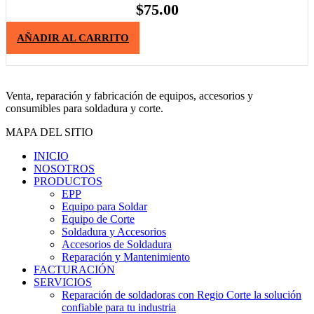
$
75.00
AÑADIR AL CARRITO
Venta, reparación y fabricación de equipos, accesorios y
consumibles para soldadura y corte.
MAPA DEL SITIO
INICIO
NOSOTROS
PRODUCTOS
EPP
Equipo para Soldar
Equipo de Corte
Soldadura y Accesorios
Accesorios de Soldadura
Reparación y Mantenimiento
FACTURACIÓN
SERVICIOS
Reparación de soldadoras con Regio Corte la solución
confiable para tu industria