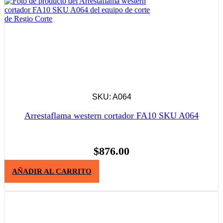
SKU: A064
Arrestaflama western cortador FA10 SKU A064
$
876.00
AÑADIR AL CARRITO