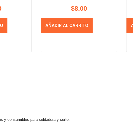
0
$
8.00
TO
AÑADIR AL CARRITO
os y consumibles para soldadura y corte.