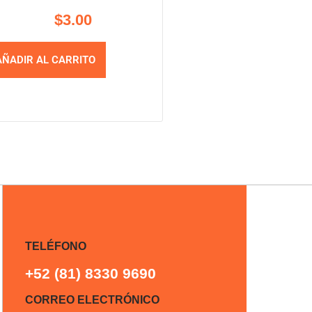
$
3.00
AÑADIR AL CARRITO
TELÉFONO
+52 (81) 8330 9690
CORREO ELECTRÓNICO