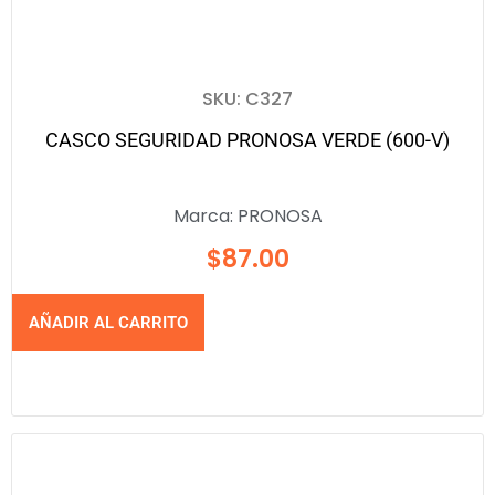
SKU: C327
CASCO SEGURIDAD PRONOSA VERDE (600-V)
Marca:
PRONOSA
$
87.00
AÑADIR AL CARRITO