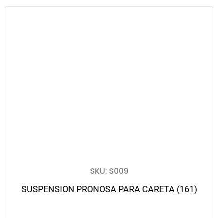
SKU: S009
SUSPENSION PRONOSA PARA CARETA (161)