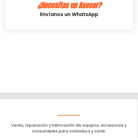
¿Necesitas un Asesor?
Envíanos un WhatsApp
Venta, reparación y fabricación de equipos, accesorios y
consumibles para soldadura y corte.