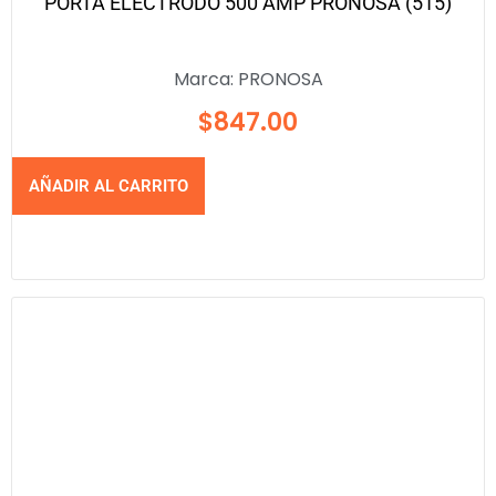
PORTA ELECTRODO 500 AMP PRONOSA (515)
Marca:
PRONOSA
$
847.00
AÑADIR AL CARRITO