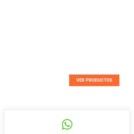
NUEVO
OUTLET DE PROMOCIONES
Descuentos de hasta un 70% en
seleccionados
VER PRODUCTOS
NUEVO