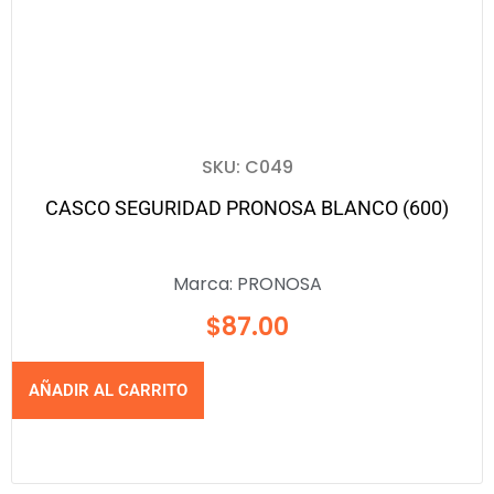
SKU: C049
CASCO SEGURIDAD PRONOSA BLANCO (600)
Marca:
PRONOSA
$
87.00
AÑADIR AL CARRITO