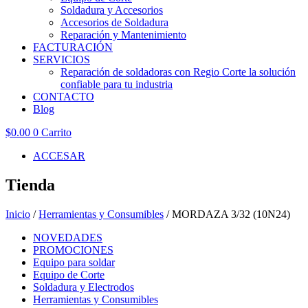
Soldadura y Accesorios
Accesorios de Soldadura
Reparación y Mantenimiento
FACTURACIÓN
SERVICIOS
Reparación de soldadoras con Regio Corte la solución
confiable para tu industria
CONTACTO
Blog
$
0.00
0
Carrito
ACCESAR
Tienda
Inicio
/
Herramientas y Consumibles
/ MORDAZA 3/32 (10N24)
NOVEDADES
PROMOCIONES
Equipo para soldar
Equipo de Corte
Soldadura y Electrodos
Herramientas y Consumibles