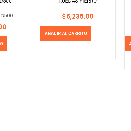
D500
RUEDAS FIERRO
$
6,235.00
LD500
00
AÑADIR AL CARRITO
TO