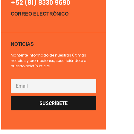
+52 (81) 8330 9690
CORREO ELECTRÓNICO
NOTICIAS
Mantente informado de nuestras últimas
noticias y promociones, suscribiéndote a
nuestro boletín oficial
SUSCRÍBETE