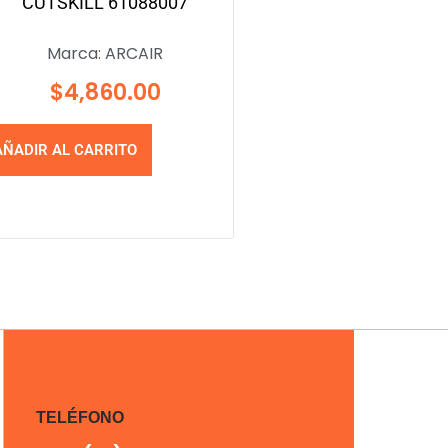
CUTSKILL 61088007
Marca:
ARCAIR
$
4,860.00
AÑADIR AL CARRITO
TELÉFONO