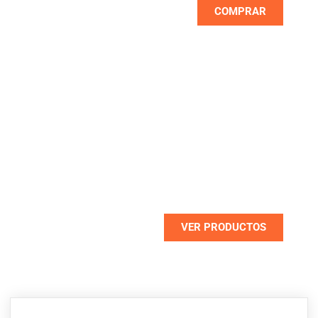
COMPRAR
NUEVO
OUTLET DE PROMOCIONES
Descuentos de hasta un 70% en
seleccionados
VER PRODUCTOS
NUEVO