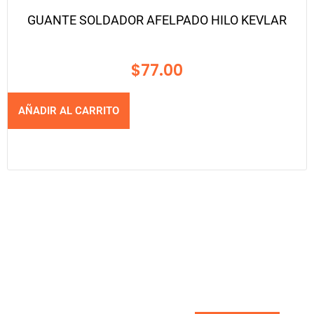
GUANTE SOLDADOR AFELPADO HILO KEVLAR
$
77.00
AÑADIR AL CARRITO
NOVEDADES
Las mejores marcas las encuentras
primero con nosotros