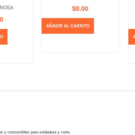
$
8.00
NOSA
00
AÑADIR AL CARRITO
TO
os y consumibles para soldadura y corte.