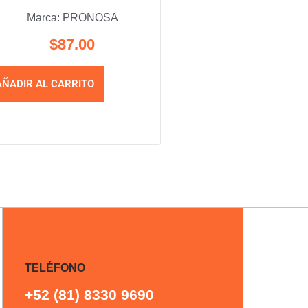
Marca:
PRONOSA
$
87.00
AÑADIR AL CARRITO
TELÉFONO
+52 (81) 8330 9690