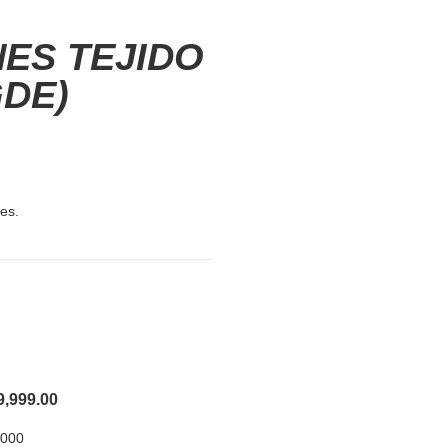
ES TEJIDO
GDE)
es.
9,999.00
,000