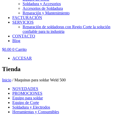
Soldadura y Accesorios
Accesorios de Soldadura
Reparación y Mantenimiento
FACTURACIÓN
SERVICIOS
Reparación de soldadoras con Regio Corte la solución
confiable para tu industria
CONTACTO
Blog
$
0.00
0
Carrito
ACCESAR
Tienda
Inicio
/ Maquinas para soldar Weld 500
NOVEDADES
PROMOCIONES
Equipo para soldar
Equipo de Corte
Soldadura y Electrodos
Herramientas y Consumibles