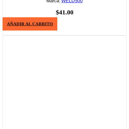
Marca:
WELD500
$
41.00
AÑADIR AL CARRITO