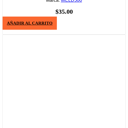
Marca:
WELD500
$
35.00
AÑADIR AL CARRITO