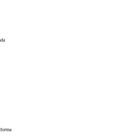
ada
 forma