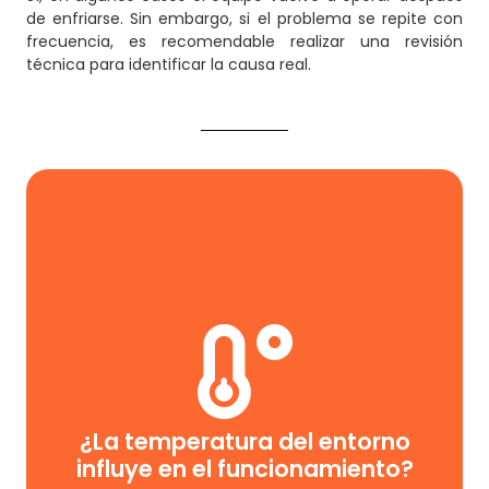
de enfriarse. Sin embargo, si el problema se repite con
frecuencia, es recomendable realizar una revisión
técnica para identificar la causa real.
Sí. Las condiciones ambientales pueden afectar la
capacidad de enfriamiento del equipo y aumentar la
probabilidad de interrupciones durante jornadas de
¿La temperatura del entorno
trabajo exigentes.
influye en el funcionamiento?