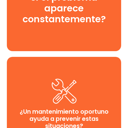
aparece
constantemente?
Sí. Las inspecciones periódicas permiten detectar
anomalías antes de que afecten el desempeño general
¿Un mantenimiento oportuno
del sistema.
ayuda a prevenir estas
situaciones?