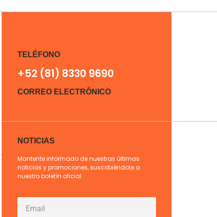
TELÉFONO
+52 (81) 8330 9690
CORREO ELECTRÓNICO
NOTICIAS
Mantente informado de nuestras últimas
noticias y promociones, suscribiéndote a
nuestro boletín oficial