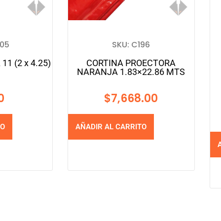
205
SKU: C196
1 (2 x 4.25)
CORTINA PROECTORA
NARANJA 1.83×22.86 MTS
0
$
7,668.00
TO
AÑADIR AL CARRITO