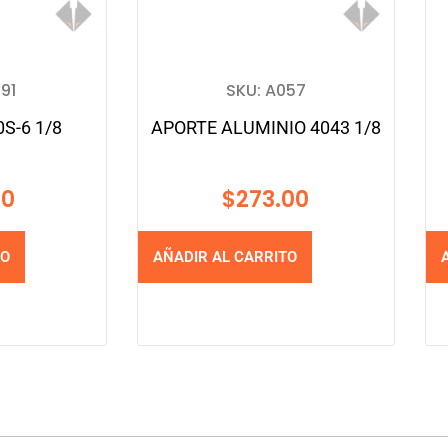
91
SKU: A057
S-6 1/8
APORTE ALUMINIO 4043 1/8
00
$
273.00
TO
AÑADIR AL CARRITO