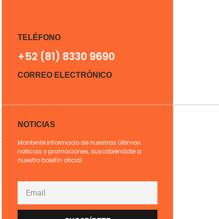
TELÉFONO
+52 (81) 8330 9690
CORREO ELECTRÓNICO
NOTICIAS
Mantente informado de nuestras últimas
noticias y promociones, suscribiéndote a
nuestro boletín oficial