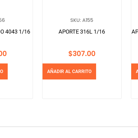
56
SKU: A155
O 4043 1/16
APORTE 316L 1/16
AP
00
$
307.00
TO
AÑADIR AL CARRITO