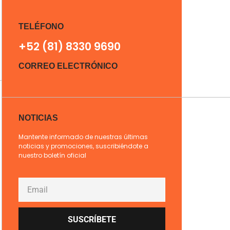
TELÉFONO
+52 (81) 8330 9690
CORREO ELECTRÓNICO
NOTICIAS
Mantente informado de nuestras últimas
noticias y promociones, suscribiéndote a
nuestro boletín oficial
SUSCRÍBETE