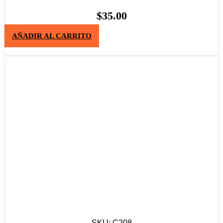
$
35.00
AÑADIR AL CARRITO
SKU: C208